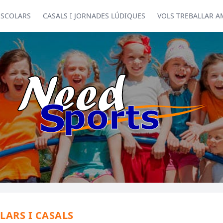
ESCOLARS
CASALS I JORNADES LÚDIQUES
VOLS TREBALLAR A
LARS I CASALS