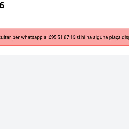
6
sultar per whatsapp al 695 51 87 19 si hi ha alguna plaça dis