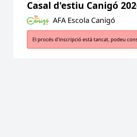
Casal d'estiu Canigó 202
AFA Escola Canigó
El procés d'inscripció està tancat, podeu con