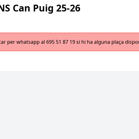
INS Can Puig 25-26
tar per whatsapp al 695 51 87 19 si hi ha alguna plaça dispo