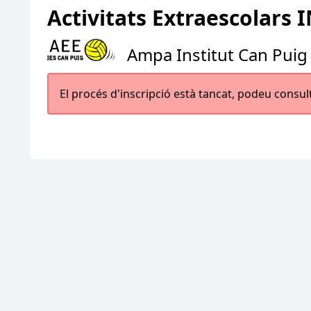
Activitats Extraescolars 
Ampa Institut Can Puig
El procés d'inscripció està tancat, podeu consul